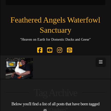
Feathered Angels Waterfowl
Sanctuary
“Heaven on Earth for Domestic Ducks and Geese”
Facebook
YouTube
Instagram
Pinterest
Navi
Tag Archive
Below you'll find a list of all posts that have been tagged
as
“Outdoors”