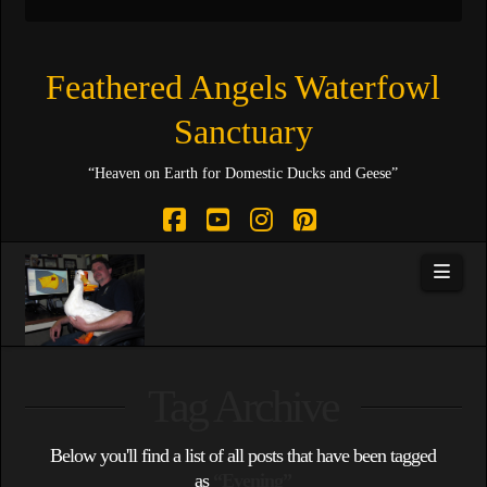
Feathered Angels Waterfowl
Sanctuary
“Heaven on Earth for Domestic Ducks and Geese”
Facebook
YouTube
Instagram
Pinterest
Navi
Tag Archive
Below you'll find a list of all posts that have been tagged
as
“Evening”